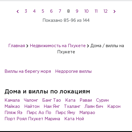
3
4
5
6
7
8
9
10
11
12
Показано
85-96
из
144
Главная
Недвижимость на Пхукете
Дома / виллы на
Пхукете
Виллы на берегу моря
Недорогие виллы
Дома и виллы по локациям
Камала
Чалонг
Банг Тао
Ката
Раваи
Сурин
Майкао
Найтон
Наи Янг
Тхаланг
Лаян бич
Карон
Пляж Яэ
Пирс Ао По
Пирс Яму
Мапрао
Порт Роял Пхукет Марина
Ката Ной