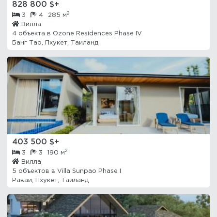
828 800 $+
2
3
4
285 м
Вилла
4 объекта в
Ozone Residences Phase IV
Банг Тао, Пхукет, Таиланд
403 500 $+
2
3
3
190 м
Вилла
5 объектов в
Villa Sunpao Phase I
Раваи, Пхукет, Таиланд