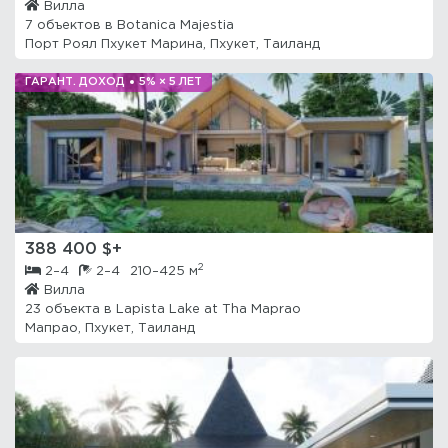
Вилла
7 объектов в
Botanica Majestia
Порт Роял Пхукет Марина, Пхукет, Таиланд
ГАРАНТ. ДОХОД
5% × 5 ЛЕТ
388 400 $+
2
2–4
2–4
210–425 м
Вилла
23 объекта в
Lapista Lake at Tha Maprao
Мапрао, Пхукет, Таиланд