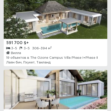
591 700 $+
2
3–5
3–5
306–394 м
Вилла
19 объектов в
The Ozone Campus Villa Phase I+Phase II
Лаян бич, Пхукет, Таиланд