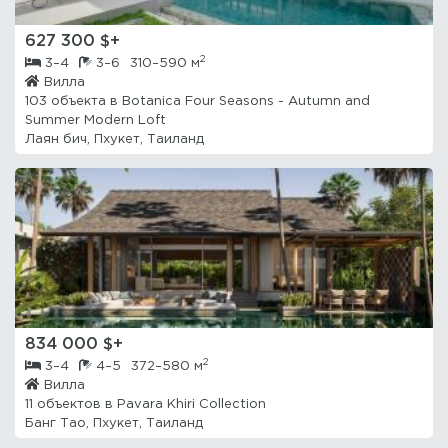
627 300 $+
2
3–4
3–6
310–590 м
Вилла
103 объекта в
Botanica Four Seasons - Autumn and
Summer Modern Loft
Лаян бич, Пхукет, Таиланд
834 000 $+
2
3–4
4–5
372–580 м
Вилла
11 объектов в
Pavara Khiri Collection
Банг Тао, Пхукет, Таиланд