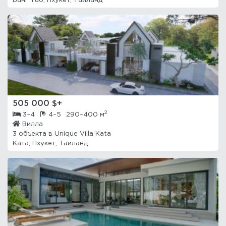
Банг Тао, Пхукет, Таиланд
505 000 $+
2
3–4
4–5
290–400 м
Вилла
3 объекта в
Unique Villa Kata
Ката, Пхукет, Таиланд