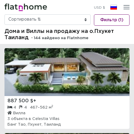
USD $
Фильтр (1)
Дома и Виллы на продажу на о.Пхукет
Таиланд
・144 найдено на Flatnhome
887 500 $+
2
4
4
467–562 м
Вилла
3 объекта в
Celestia Villas
Банг Тао, Пхукет, Таиланд