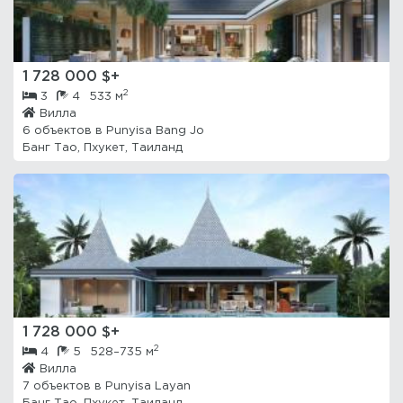
1 728 000 $+
2
3
4
533 м
Вилла
6 объектов в
Punyisa Bang Jo
Банг Тао, Пхукет, Таиланд
1 728 000 $+
2
4
5
528–735 м
Вилла
7 объектов в
Punyisa Layan