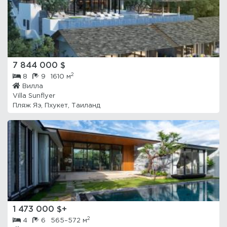
7 844 000 $
2
8
9
1610 м
Вилла
Villa Sunflyer
Пляж Яэ, Пхукет, Таиланд
1 473 000 $+
2
4
6
565–572 м