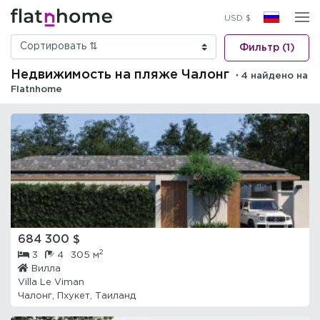
USD $
Фильтр (1)
Недвижимость на пляже Чалонг
・4 найдено на
Flatnhome
684 300 $
2
3
4
305 м
Вилла
Villa Le Viman
Чалонг, Пхукет, Таиланд