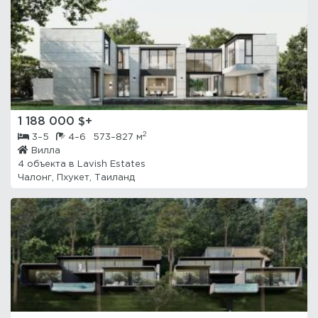
1 188 000 $+
2
3–5
4–6
573–827 м
Вилла
4 объекта в
Lavish Estates
Чалонг, Пхукет, Таиланд