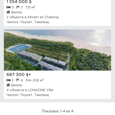
1 554 000 $
2
5
7
731 м
Вилла
2 объекта в
Khram at Chalong
Чалонг, Пхукет, Таиланд
687 300 $+
2
3
4
314–326 м
Вилла
4 объекта в
LONGONE Villa
Чалонг, Пхукет, Таиланд
Показано
1-4
из
4