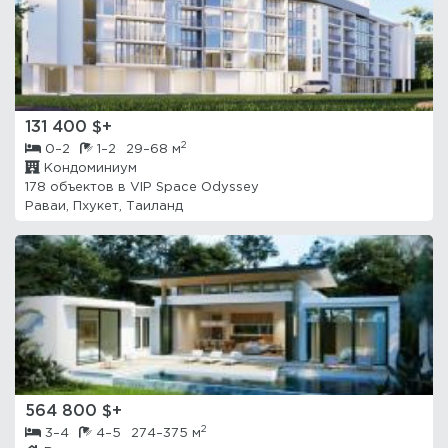
131 400 $+
2
0–2
1–2
29–68 м
Кондоминиум
178 объектов в
VIP Space Odyssey
Раваи, Пхукет, Таиланд
564 800 $+
2
3–4
4–5
274–375 м