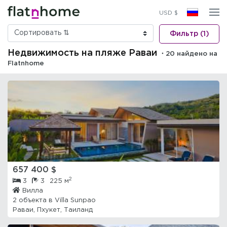
USD $
Фильтр (1)
Недвижимость на пляже Раваи
・20 найдено на
Flatnhome
657 400 $
2
3
3
225 м
Вилла
2 объекта в
Villa Sunpao
Раваи, Пхукет, Таиланд