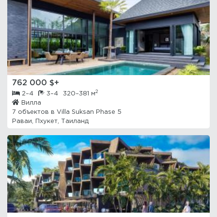
762 000 $+
2
2–4
3–4
320–381 м
Вилла
7 объектов в
Villa Suksan Phase 5
Раваи, Пхукет, Таиланд