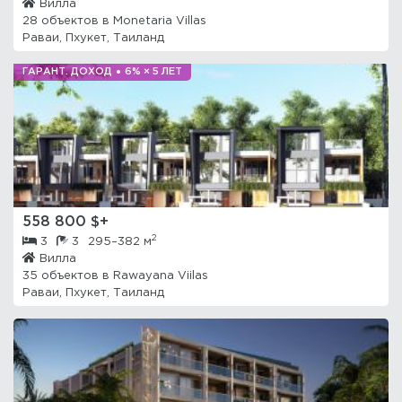
Вилла
28 объектов в
Monetaria Villas
Раваи, Пхукет, Таиланд
ГАРАНТ. ДОХОД
6% × 5 ЛЕТ
558 800 $+
2
3
3
295–382 м
Вилла
35 объектов в
Rawayana Viilas
Раваи, Пхукет, Таиланд