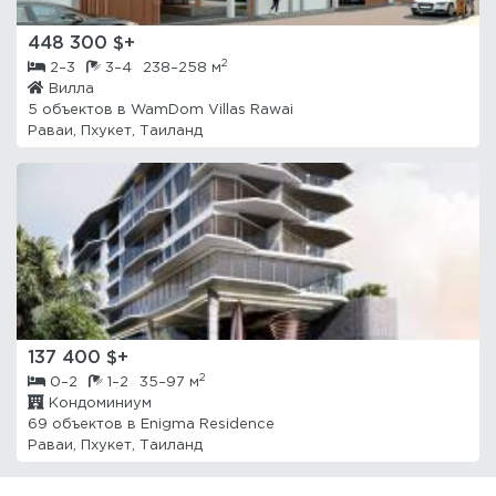
448 300 $+
2
2–3
3–4
238–258 м
Вилла
5 объектов в
WamDom Villas Rawai
Раваи, Пхукет, Таиланд
137 400 $+
2
0–2
1–2
35–97 м
Кондоминиум
69 объектов в
Enigma Residence
Раваи, Пхукет, Таиланд