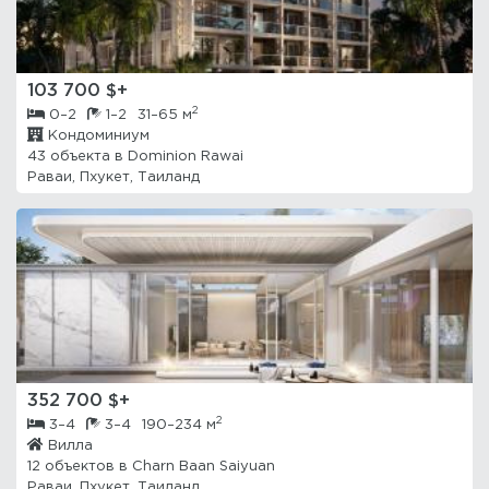
103 700 $+
2
0–2
1–2
31–65 м
Кондоминиум
43 объекта в
Dominion Rawai
Раваи, Пхукет, Таиланд
352 700 $+
2
3–4
3–4
190–234 м
Вилла
12 объектов в
Charn Baan Saiyuan
Раваи, Пхукет, Таиланд