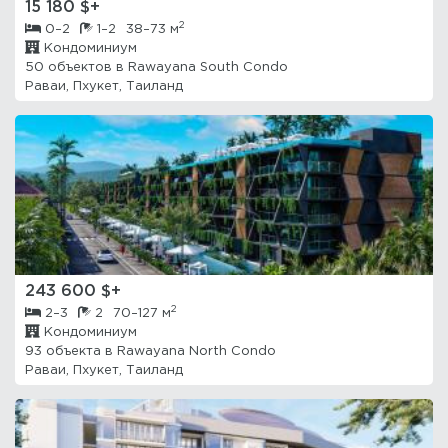
15 180 $+
2
0–2
1–2
38–73 м
Кондоминиум
50 объектов в
Rawayana South Condo
Раваи, Пхукет, Таиланд
243 600 $+
2
2–3
2
70–127 м
Кондоминиум
93 объекта в
Rawayana North Condo
Раваи, Пхукет, Таиланд