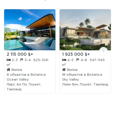
2 115 000 $+
1 925 000 $+
2–3
3–4
625–1341
4–5
4–8
547–1145
2
2
м
м
Вилла
Вилла
8 объектов в
Botanica
18 объектов в
Botanica
Ocean Valley
Sky Valley
Пирс Ао По, Пхукет,
Лаян бич, Пхукет, Таиланд
Таиланд