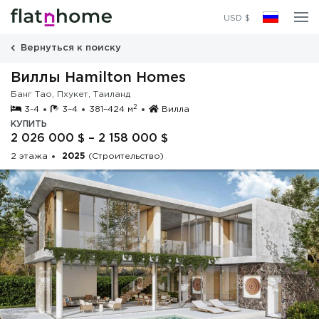
2025
(Строительство)
USD $
Вернуться к поиску
Виллы Hamilton Homes
Банг Тао, Пхукет, Таиланд
2
3-4
3–4
381–424 м
Вилла
КУПИТЬ
2 026 000 $ – 2 158 000 $
2 этажа
2025
(Строительство)