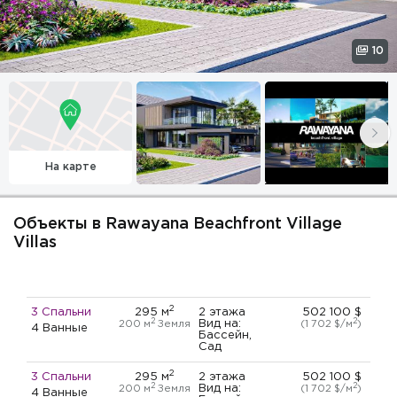
10
На карте
Объекты в Rawayana Beachfront Village
Villas
2
3 Спальни
295 м
2 этажа
502 100 $
2
2
Вид на:
200 м
Земля
(1 702 $/м
)
4 Ванные
Бассейн,
Сад
2
3 Спальни
295 м
2 этажа
502 100 $
2
2
Вид на:
200 м
Земля
(1 702 $/м
)
4 Ванные