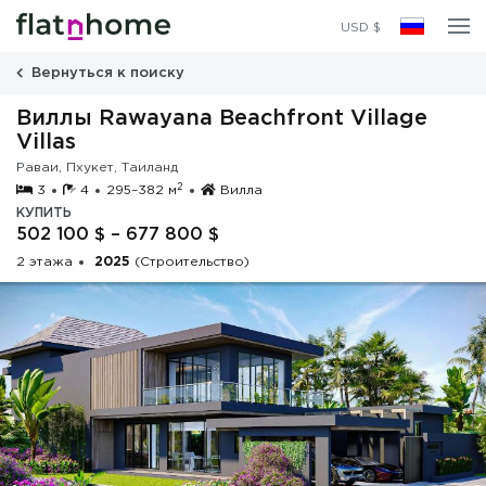
2 этажа
USD $
2025
(Строительство)
Вернуться к поиску
Виллы Rawayana Beachfront Village
Villas
Раваи, Пхукет, Таиланд
2
3
4
295–382 м
Вилла
КУПИТЬ
502 100 $ – 677 800 $
2 этажа
2025
(Строительство)