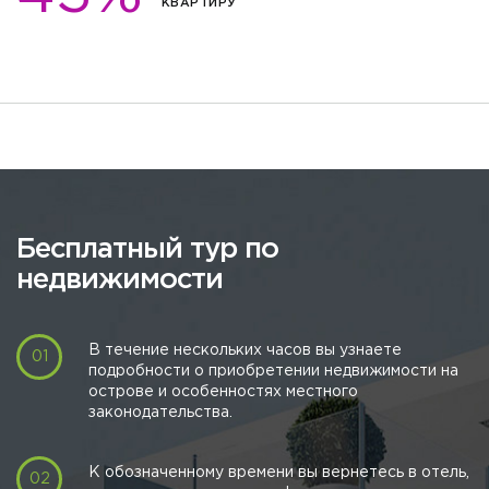
3 Спальни
382 м
2 этажа
667 000 $
КВАРТИРУ
2
2
Вид на:
282 м
Земля
(1 746 $/м
)
4 Ванные
Бассейн,
Сад
2
3 Спальни
382 м
2 этажа
677 800 $
2
2
Вид на:
292 м
Земля
(1 775 $/м
)
4 Ванные
Бассейн,
Сад
Бесплатный тур по
недвижимости
В течение нескольких часов вы узнаете
подробности о приобретении недвижимости на
острове и особенностях местного
законодательства.
К обозначенному времени вы вернетесь в отель,