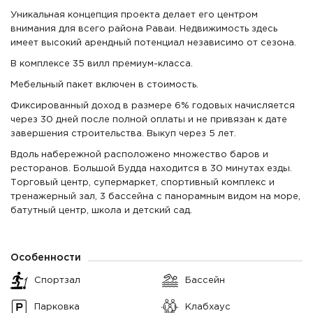
Сад
Уникальная концепция проекта делает его центром
2
3 Спальни
314 м
2 этажа
531 000 $
внимания для всего района Раваи. Недвижимость здесь
2
2
Вид на:
224 м
Земля
(1 692 $/м
)
4 Ванные
имеет высокий арендный потенциал независимо от сезона.
Бассейн,
Сад
В комплексе 35 вилл премиум-класса.
2
3 Спальни
295 м
2 этажа
533 700 $
Мебельный пакет включен в стоимость.
2
2
Вид на:
229 м
Земля
(1 810 $/м
)
4 Ванные
Бассейн,
Фиксированный доход в размере 6% годовых начисляется
Сад
через 30 дней после полной оплаты и не привязан к дате
2
3 Спальни
295 м
2 этажа
544 500 $
завершения строительства. Выкуп через 5 лет.
2
2
Вид на:
239 м
Земля
(1 846 $/м
)
4 Ванные
Бассейн,
Вдоль набережной расположено множество баров и
Сад
ресторанов. Большой Будда находится в 30 минутах езды.
2
3 Спальни
295 м
2 этажа
552 300 $
Торговый центр, супермаркет, спортивный комплекс и
2
2
Вид на:
246 м
Земля
(1 872 $/м
)
4 Ванные
тренажерный зал, 3 бассейна с панорамным видом на море,
Бассейн,
Сад
батутный центр, школа и детский сад.
2
3 Спальни
295 м
2 этажа
552 300 $
2
2
Вид на:
246 м
Земля
(1 872 $/м
)
4 Ванные
Бассейн,
Особенности
Сад
Спортзал
Бассейн
2
3 Спальни
295 м
2 этажа
555 500 $
2
2
Вид на:
249 м
Земля
(1 884 $/м
)
4 Ванные
Бассейн,
Парковка
Клабхаус
Сад