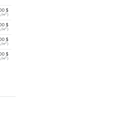
00 $
2
$/м
)
00 $
2
$/м
)
00 $
2
$/м
)
00 $
2
$/м
)
00 $
2
$/м
)
00 $
2
$/м
)
00 $
2
$/м
)
00 $
2
$/м
)
00 $
2