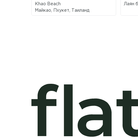
Khao Beach
Лаян б
Майкао, Пхукет, Таиланд