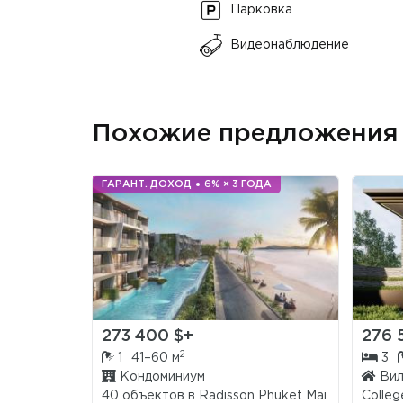
Парковка
Видеонаблюдение
Похожие предложения
ГАРАНТ. ДОХОД
6% × 3 ГОДА
273 400 $+
276 
2
1
41–60 м
3
Кондоминиум
Вил
40 объектов в
Radisson Phuket Mai
College