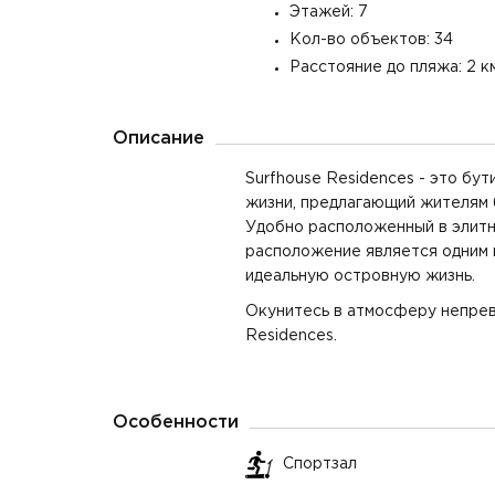
Этажей: 7
2
Кол-во объектов: 34
3 Спальни
145 м
3 Ва
Расстояние до пляжа: 2 к
2
3 Спальни
139 м
3 Ва
Описание
2
3 Спальни
145 м
3 Ва
Surfhouse Residences - это б
жизни, предлагающий жителям б
2
3 Спальни
165 м
3 Ва
Удобно расположенный в элитн
расположение является одним 
2
3 Спальни
165 м
3 Ва
идеальную островную жизнь.
Окунитесь в атмосферу непрев
2
3 Спальни
166 м
3 Ва
Residences.
2
3 Спальни
172 м
4 Ва
Особенности
Спортзал