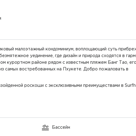
(4 250 
нные
3 Этаж
Вид на: Озеро
599 7
(4 136 
м
нные
5 Этаж
Вид на: Озеро
621 2
(4 469 
нные
5 Этаж
Вид на: Озеро
631 5
(4 355 
утиковый малоэтажный кондоминиум, воплощающий суть прибре
езмятежное уединение, где дизайн и природа сходятся в гарм
нные
7 Этаж
Вид на: Город
710 5
(4 306 
ом курортном районе рядом с известным пляжем Банг Тао, ег
из самых востребованных на Пхукете. Добро пожаловать в
нные
7 Этаж
Вид на: Город
710 5
(4 306 
зойденной роскоши с эксклюзивными преимуществами в Surfh
нные
7 Этаж
Вид на: Озеро
771 3
(4 647 
нные
7 Этаж
Вид на: Озеро
779 8
(4 534 
Бассейн