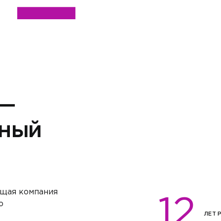
 —
ный
щая компания
12
ю
ЛЕТ 