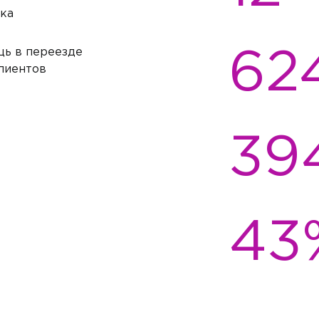
ка
ь в переезде
62
лиентов
39
43