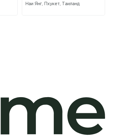
Наи Янг, Пхукет, Таиланд
Банг Тао, 