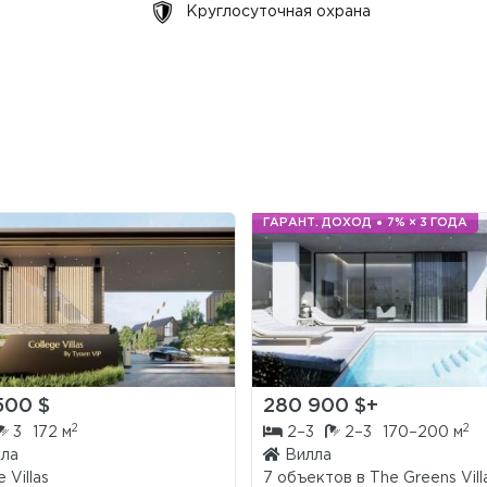
Круглосуточная охрана
ГАРАНТ. ДОХОД
7% × 3 ГОДА
500 $
280 900 $+
2
2
3
172 м
2–3
2–3
170–200 м
ла
Вилла
 Villas
7 объектов в
The Greens Vill