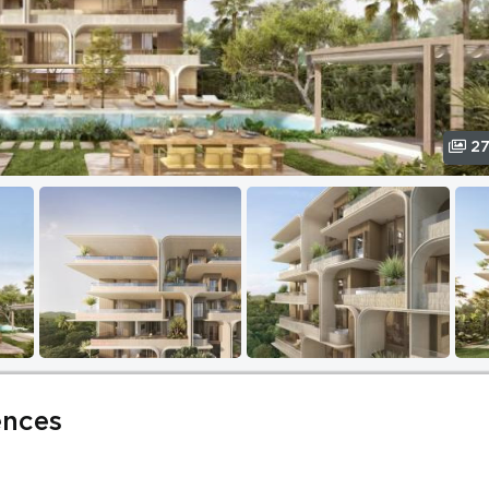
2
ences