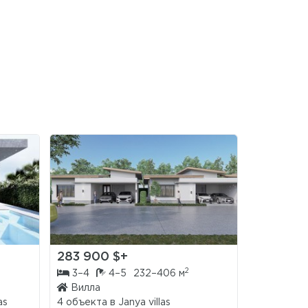
283 900 $+
257 000
2
3–4
4–5
232–406 м
1–3
1
Вилла
Кондом
as
4 объекта в
Janya villas
15 объект