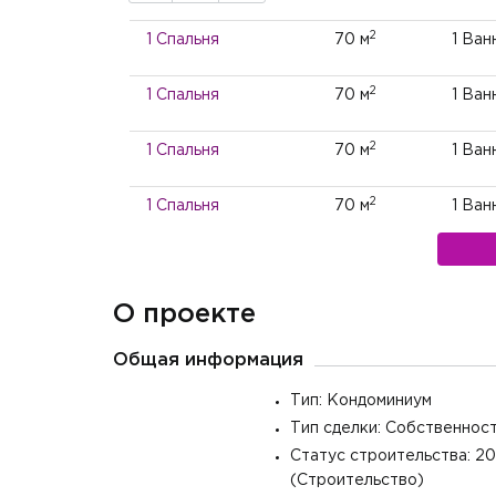
2
1 Спальня
70 м
1 Ван
2
1 Спальня
70 м
1 Ван
2
1 Спальня
70 м
1 Ван
2
1 Спальня
70 м
1 Ван
2
2 Спальни
117 м
2 Ва
О проекте
2
2 Спальни
117 м
2 Ва
Общая информация
2
2 Спальни
117 м
2 Ва
Тип: Кондоминиум
2
2 Спальни
117 м
2 Ва
Тип сделки: Собственнос
Статус строительства: 2
2
(Строительство)
3 Спальни
139 м
3 Ва