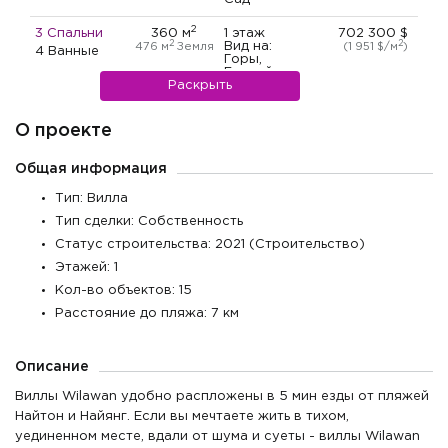
2
3 Спальни
360 м
1 этаж
702 300 $
2
2
Вид на:
476 м
Земля
(1 951 $/м
)
4 Ванные
Горы,
Бассейн,
Раскрыть
Сад
2
3 Спальни
360 м
1 этаж
708 800 $
О проекте
2
2
Вид на:
481 м
Земля
(1 969 $/м
)
4 Ванные
Горы,
Бассейн,
Общая информация
Сад
Тип: Вилла
2
3 Спальни
360 м
1 этаж
716 000 $
2
2
Вид на:
486 м
Земля
(1 989 $/м
)
Тип сделки: Собственность
4 Ванные
Горы,
Статус строительства: 2021 (Строительство)
Бассейн,
Сад
Этажей: 1
2
Кол-во объектов: 15
3 Спальни
360 м
1 этаж
729 900 $
2
2
Вид на:
497 м
Земля
(2 028 $/м
)
3 Ванные
Расстояние до пляжа: 7 км
Горы,
Бассейн,
Сад
Описание
Виллы Wilawan удобно распложены в 5 мин езды от пляжей
Найтон и Найянг. Если вы мечтаете жить в тихом,
уединенном месте, вдали от шума и суеты - виллы Wilawan