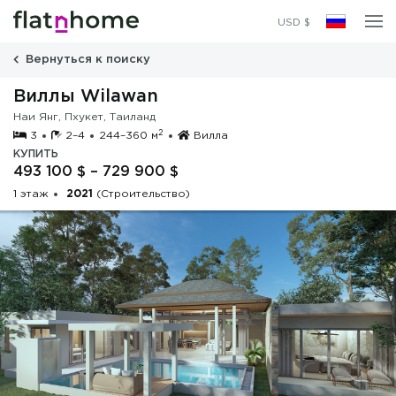
2021
(Строительство)
USD $
Вернуться к поиску
Виллы Wilawan
Наи Янг, Пхукет, Таиланд
2
3
2–4
244–360 м
Вилла
КУПИТЬ
493 100 $ – 729 900 $
1 этаж
2021
(Строительство)