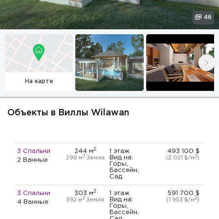
46
На карте
Объекты в Виллы Wilawan
2
3 Спальни
244 м
1 этаж
493 100 $
2
2
Вид на:
296 м
Земля
(2 021 $/м
)
2 Ванные
Горы,
Бассейн,
Сад
2
3 Спальни
303 м
1 этаж
591 700 $
2
2
Вид на:
392 м
Земля
(1 953 $/м
)
4 Ванные
Горы,
Бассейн,
Сад