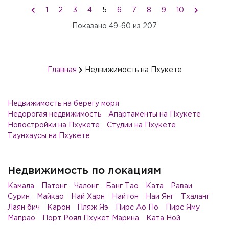
1
2
3
4
5
6
7
8
9
10
Показано
49-60
из
207
Главная
Недвижимость на Пхукете
Недвижимость на берегу моря
Недорогая недвижимость
Апартаменты на Пхукете
Новостройки на Пхукете
Студии на Пхукете
Таунхаусы на Пхукете
Недвижимость по локациям
Камала
Патонг
Чалонг
Банг Тао
Ката
Раваи
Сурин
Майкао
Най Харн
Найтон
Наи Янг
Тхаланг
Лаян бич
Карон
Пляж Яэ
Пирс Ао По
Пирс Яму
Мапрао
Порт Роял Пхукет Марина
Ката Ной