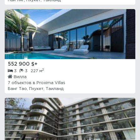
Наи Янг, Пхукет, Таиланд
552 900 $+
2
3
3
227 м
Вилла
7 объектов в
Proxima Villas
Банг Тао, Пхукет, Таиланд