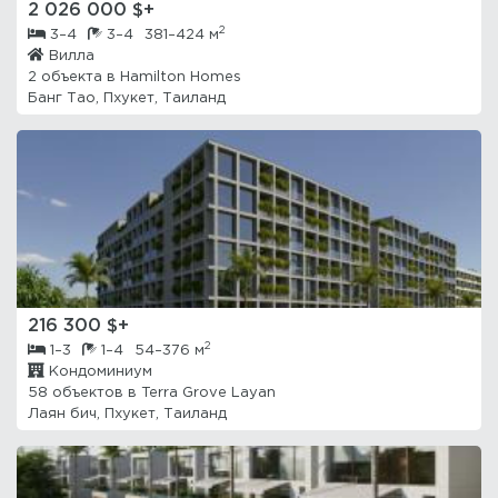
2 026 000 $+
2
3–4
3–4
381–424 м
Вилла
2 объекта в
Hamilton Homes
Банг Тао, Пхукет, Таиланд
216 300 $+
2
1–3
1–4
54–376 м
Кондоминиум
58 объектов в
Terra Grove Layan
Лаян бич, Пхукет, Таиланд