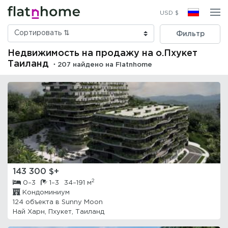
USD $
Фильтр
Недвижимость на продажу на о.Пхукет
Таиланд
・207 найдено на Flatnhome
143 300 $+
2
0–3
1–3
34–191 м
Кондоминиум
124 объекта в
Sunny Moon
Най Харн, Пхукет, Таиланд