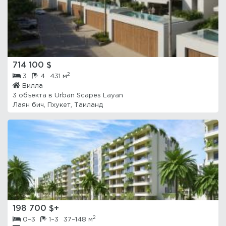
714 100 $
2
3
4
431 м
Вилла
3 объекта в
Urban Scapes Layan
Лаян бич, Пхукет, Таиланд
198 700 $+
2
0–3
1–3
37–148 м