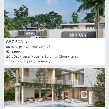
887 500 $+
2
3–5
4–6
360–461 м
Вилла
20 объектов в
Mouana Serenity Cherngtalay
Лаян бич, Пхукет, Таиланд