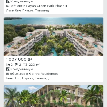
Кондоминиум
101 объект в
Layan Green Park Phase II
Лаян бич, Пхукет, Таиланд
1 007 000 $+
2
2
2
113–220 м
Кондоминиум
15 объектов в
Garrya Residences
Банг Тао, Пхукет, Таиланд