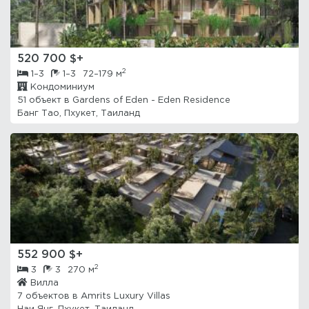
520 700 $+
2
1–3
1–3
72–179 м
Кондоминиум
51 объект в
Gardens of Eden - Eden Residence
Банг Тао, Пхукет, Таиланд
552 900 $+
2
3
3
270 м
Вилла
7 объектов в
Amrits Luxury Villas